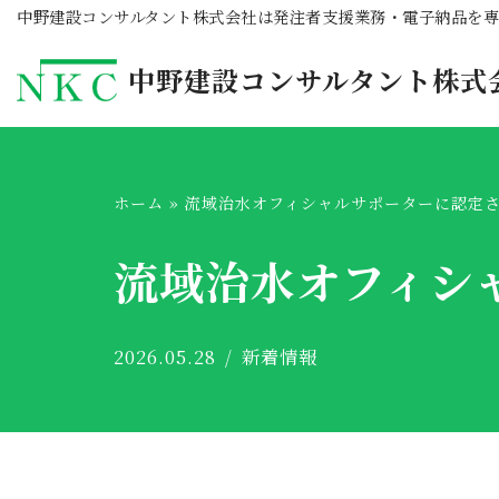
中野建設コンサルタント株式会社は発注者支援業務・電子納品を
コ
中野建設コンサルタント株式
ン
テ
ン
ホーム
»
流域治水オフィシャルサポーターに認定
ツ
流域治水オフィシ
へ
ス
キ
2026.05.28
新着情報
ッ
プ